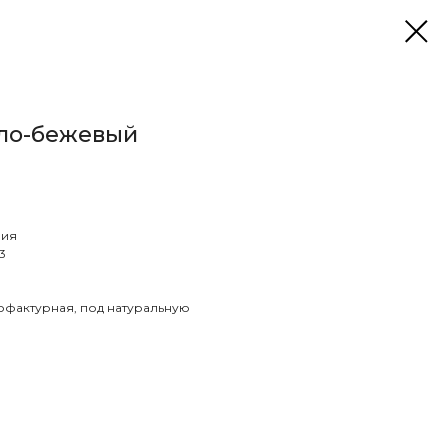
тло-бежевый
ния
3
кофактурная, под натуральную