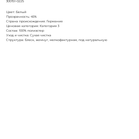
300151-0225
Цвет: Белый
Прозрачность: 45%
Страна происхождения: Германия
Ценовая категория: Категория 3
Состав: 100% полиэстер
Уход и чистка: Сухая чистка
Структура: Блеск, жемчуг, мелкофактурная, под натуральную