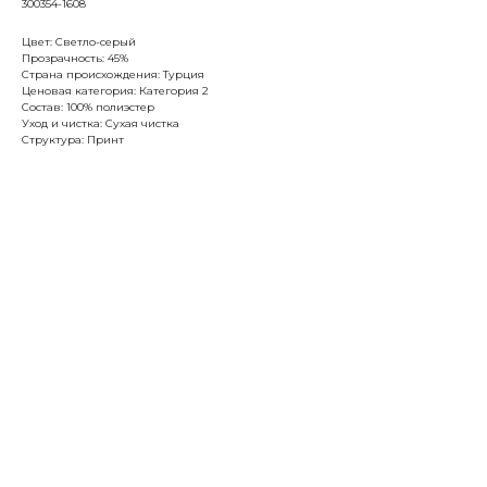
300354-1608
Цвет: Светло-серый
Прозрачность: 45%
Страна происхождения: Турция
Ценовая категория: Категория 2
Состав: 100% полиэстер
Уход и чистка: Сухая чистка
Структура: Принт