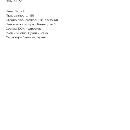
300714-0225
Цвет: Белый
Прозрачность: 45%
Страна происхождения: Германия
Ценовая категория: Категория 3
Состав: 100% полиэстер
Уход и чистка: Сухая чистка
Структура: Жемчуг, принт