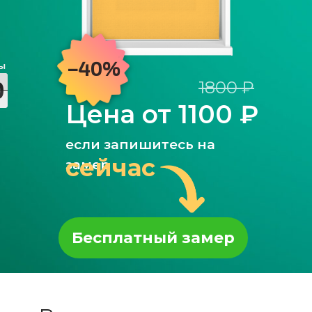
−40%
0
0
0
0
1800 ₽
Цена от 1100 ₽
если запишитесь на
сейчас
замер
Бесплатный замер