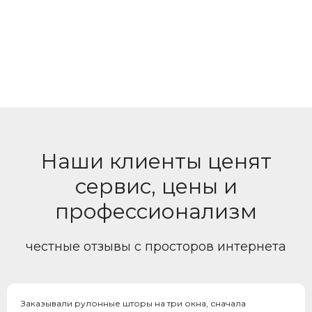
АДРЕС
РЕЖИМ РАБОТЫ
111524, Москва, улица
Ждем вас с 9:00 до 18:00
Электродная, 2, стр.12, 1-й
(пн-пт)
подъезд, 3 этаж
Наши клиенты ценят
сервис, цены и
профессионализм
честные отзывы с просторов интернета
Заказывали рулонные шторы на три окна, сначала