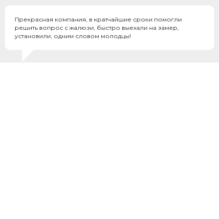
Прекрасная компания, в кратчайшие сроки помогли
решить вопрос с жалюзи, быстро выехали на замер,
установили, одним словом молодцы!
Galina K.
Отзывы на Яндекс
Все отзывы