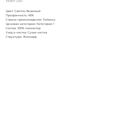
100307-2261
Цвет: Светло-бежевый
Прозрачность: 45%
Страна происхождения: Тайвань
Ценовая категория: Категория 1
Состав: 100% полиэстер
Уход и чистка: Сухая чистка
Структура: Жаккард